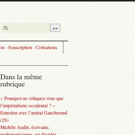
:
n - Souscription - Cotisations.
Dans la même
rubrique
« Pourquoi ne critiquez-vous que
l’impérialisme occidental ? »
Entretien avec l’amiral Gaucherand
(2S)
Michèle Audin, écrivaine,
mathématicienne, est décédée