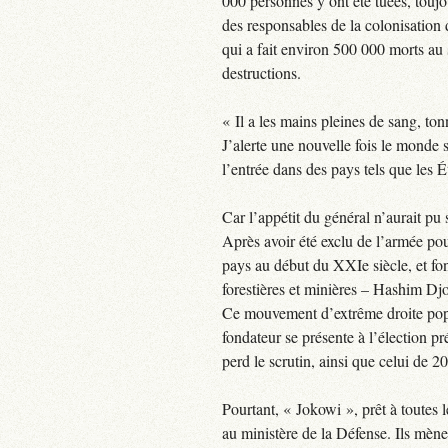
000 personnes y ont été tuées, toujo
des responsables de la colonisation 
qui a fait environ 500 000 morts au 
destructions.
« Il a les mains pleines de sang, t
J’alerte une nouvelle fois le monde 
l’entrée dans des pays tels que les 
Car l’appétit du général n’aurait pu s
Après avoir été exclu de l’armée pou
pays au début du XXIe siècle, et fon
forestières et minières – Hashim Dj
Ce mouvement d’extrême droite popul
fondateur se présente à l’élection pr
perd le scrutin, ainsi que celui de 2
Pourtant, « Jokowi », prêt à toutes
au ministère de la Défense. Ils mène