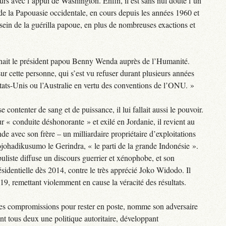
urs avec l’appui de Washington. Enfin, il est sans nul doute l’un
de la Papouasie occidentale, en cours depuis les années 1960 et
sein de la guérilla papoue, en plus de nombreuses exactions et
onnait le président papou Benny Wenda auprès de l’Humanité.
sur cette personne, qui s’est vu refuser durant plusieurs années
États-Unis ou l’Australie en vertu des conventions de l’ONU. »
e contenter de sang et de puissance, il lui fallait aussi le pouvoir.
r « conduite déshonorante » et exilé en Jordanie, il revient au
de avec son frère – un milliardaire propriétaire d’exploitations
ojohadikusumo le Gerindra, « le parti de la grande Indonésie ».
iste diffuse un discours guerrier et xénophobe, et son
ésidentielle dès 2014, contre le très apprécié Joko Widodo. Il
019, remettant violemment en cause la véracité des résultats.
 les compromissions pour rester en poste, nomme son adversaire
nt tous deux une politique autoritaire, développant