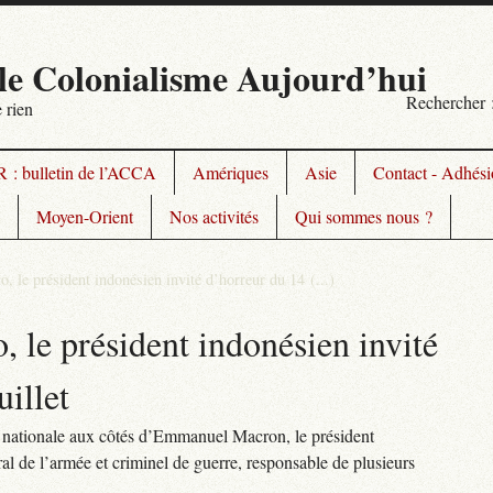
le Colonialisme Aujourd’hui
Rechercher 
 rien
 : bulletin de l’ACCA
Amériques
Asie
Contact - Adhésio
Moyen-Orient
Nos activités
Qui sommes nous ?
, le président indonésien invité d’horreur du 14 (...)
 le président indonésien invité
uillet
ête nationale aux côtés d’Emmanuel Macron, le président
al de l’armée et criminel de guerre, responsable de plusieurs