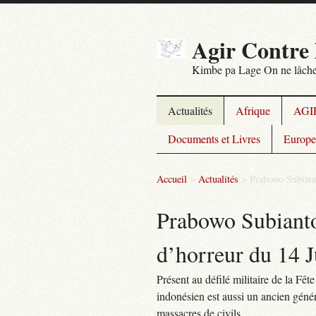
Agir Contre 
Kimbe pa Lage On ne lâche
Actualités
Afrique
AGIR
Documents et Livres
Europe
Accueil
>
Actualités
>
Prabowo Subianto
Prabowo Subianto,
d’horreur du 14 J
Présent au défilé militaire de la F
indonésien est aussi un ancien génér
massacres de civils.