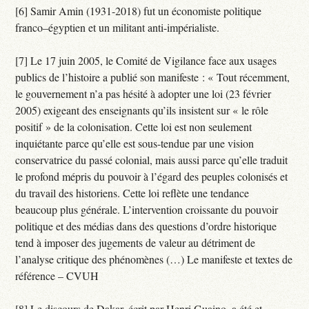
[6] Samir Amin (1931-2018) fut un économiste politique
franco–égyptien et un militant anti-impérialiste.
[7] Le 17 juin 2005, le Comité de Vigilance face aux usages
publics de l’histoire a publié son manifeste : « Tout récemment,
le gouvernement n’a pas hésité à adopter une loi (23 février
2005) exigeant des enseignants qu’ils insistent sur « le rôle
positif » de la colonisation. Cette loi est non seulement
inquiétante parce qu’elle est sous-tendue par une vision
conservatrice du passé colonial, mais aussi parce qu’elle traduit
le profond mépris du pouvoir à l’égard des peuples colonisés et
du travail des historiens. Cette loi reflète une tendance
beaucoup plus générale. L’intervention croissante du pouvoir
politique et des médias dans des questions d’ordre historique
tend à imposer des jugements de valeur au détriment de
l’analyse critique des phénomènes (…) Le manifeste et textes de
référence – CVUH
[8] Le discours de Dakar, écrit par Henri Guaino, a été et