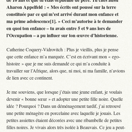
Aharon Appelfeld : « Mes écrits ont poussé sur la terre
constituée par ce qui m’est arrivé durant mon enfance et
ma prime adolescence[1]. » Ceci m’autorise à te demander
en quoi ton enfance – tu avais entre 5 et 9 ans lors de
l’Occupation – a pu influer sur ton œuvre d’historienne.
Catherine Coquery-Vidrovitch : Plus je vieillis, plus je pense
que cette enfance m’a marquée. C’est en écrivant mon « ego-
histoire » que je me suis demandé ce qui m’a conduite à
travailler sur l’Afrique, alors que, ni moi, ni ma famille, n’avions
de lien avec ce continent.
Je me souviens, que lorsque j’étais une jeune enfant, je voulais
devenir « bonne sœur » et adopter une petite fille noire. Quelle
idée ? Pourquoi ? Dans un déménagement tardif, j’ai retrouvé
une petite ménagère en porcelaine avec laquelle je jouais. Les
petites assiettes étaient décorées avec une ribambelle de petites
filles noires. Je vivais alors très isolée à Beauvais. Ce jeu a peut-