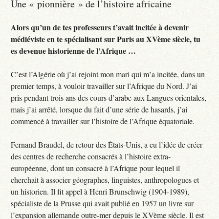
Une « pionnière » de l’histoire africaine
Alors qu’un de tes professeurs t’avait incitée à devenir
médiéviste en te spécialisant sur Paris au XVème siècle, tu
es devenue historienne de l’Afrique …
C’est l’Algérie où j’ai rejoint mon mari qui m’a incitée, dans un
premier temps, à vouloir travailler sur l’Afrique du Nord. J’ai
pris pendant trois ans des cours d’arabe aux Langues orientales,
mais j’ai arrêté, lorsque du fait d’une série de hasards, j’ai
commencé à travailler sur l’histoire de l’Afrique équatoriale.
Fernand Braudel, de retour des États-Unis, a eu l’idée de créer
des centres de recherche consacrés à l’histoire extra-
européenne, dont un consacré à l’Afrique pour lequel il
cherchait à associer géographes, linguistes, anthropologues et
un historien. Il fit appel à Henri Brunschwig (1904-1989),
spécialiste de la Prusse qui avait publié en 1957 un livre sur
l’expansion allemande outre-mer depuis le XVème siècle. Il est