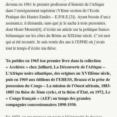
devenu en 1961 le premier professeur d’histoire de l’Afrique
dans l’enseignement supérieur (VIème section de l’Ecole
Pratique des Hautes Etudes – E.P.H.E.[3]). Ayant besoin d’un.e
assistant.e, il demanda, sans que je le sache à trois personnes,
dont Henri Moniot[4], d’écrire un article sur la politique franco-
britannique sur les côtes du Bénin au XIXème siècle. C’est moi
qui ai été recrutée. Je suis restée dix ans à l’EPHE où j’avais
tout le temps d’écrire ma thèse.
Tu publies en 1965 ton premier livre dans la collection
« Archives » chez Julliard, La Découverte de l’Afrique –
L’Afrique noire atlantique, des origines au XVIIIème siècle,
puis en 1969 aux éditions de l’EHESS, Brazza et la prise de
possession du Congo – La mission de l’Ouest africain, 1883-
1885 (ta thèse de 3ème cycle), et ta thèse d’État, en 1972, Le
« Congo français » (AEF) au temps des grandes
compagnies concessionnaires 1898-1930.
En 1972, on me proposa un poste à l’Université de Jussieu