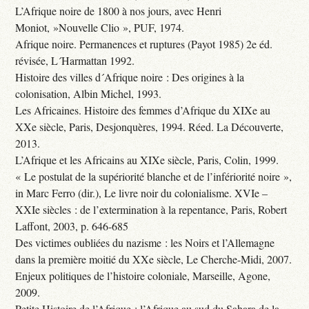
L’Afrique noire de 1800 à nos jours, avec Henri
Moniot, »Nouvelle Clio », PUF, 1974.
Afrique noire. Permanences et ruptures (Payot 1985) 2e éd.
révisée, L´Harmattan 1992.
Histoire des villes d´Afrique noire : Des origines à la
colonisation, Albin Michel, 1993.
Les Africaines. Histoire des femmes d’Afrique du XIXe au
XXe siècle, Paris, Desjonquères, 1994. Réed. La Découverte,
2013.
L’Afrique et les Africains au XIXe siècle, Paris, Colin, 1999.
« Le postulat de la supériorité blanche et de l’infériorité noire »,
in Marc Ferro (dir.), Le livre noir du colonialisme. XVIe –
XXIe siècles : de l’extermination à la repentance, Paris, Robert
Laffont, 2003, p. 646-685
Des victimes oubliées du nazisme : les Noirs et l’Allemagne
dans la première moitié du XXe siècle, Le Cherche-Midi, 2007.
Enjeux politiques de l’histoire coloniale, Marseille, Agone,
2009.
Petite Histoire de l’Afrique : l’Afrique au sud du Sahara de la