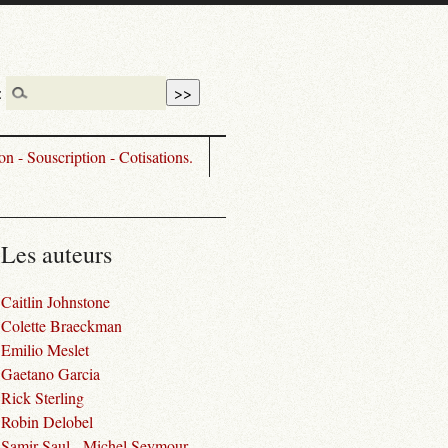
:
n - Souscription - Cotisations.
Les auteurs
Caitlin Johnstone
Colette Braeckman
Emilio Meslet
Gaetano Garcia
Rick Sterling
Robin Delobel
Samir Saul - Michel Seymour