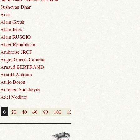
Sushovan Dhar
Acca
Alain Gresh
Alain Jejcic
Alain RUSCIO
Alger Républicain
Ambroise JRCF
Ángel Guerra Cabrera
Arnaud BERTRAND
Arnold Antonin
Atilio Boron
Aurélien Soucheyre
Axel Nodinot
0
20
40
60
80
100
120