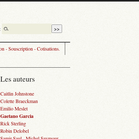
:
n - Souscription - Cotisations.
Les auteurs
Caitlin Johnstone
Colette Braeckman
Emilio Meslet
Gaetano Garcia
Rick Sterling
Robin Delobel
Samir Saul - Michel Seymour