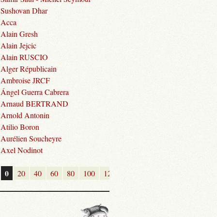
Sushovan Dhar
Acca
Alain Gresh
Alain Jejcic
Alain RUSCIO
Alger Républicain
Ambroise JRCF
Ángel Guerra Cabrera
Arnaud BERTRAND
Arnold Antonin
Atilio Boron
Aurélien Soucheyre
Axel Nodinot
0
20
40
60
80
100
120