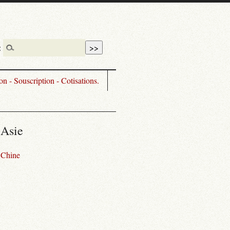
:
n - Souscription - Cotisations.
Asie
Chine