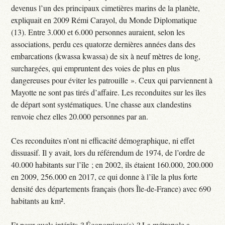
devenus l’un des principaux cimetières marins de la planète,
expliquait en 2009 Rémi Carayol, du Monde Diplomatique
(13). Entre 3.000 et 6.000 personnes auraient, selon les
associations, perdu ces quatorze dernières années dans des
embarcations (kwassa kwassa) de six à neuf mètres de long,
surchargées, qui empruntent des voies de plus en plus
dangereuses pour éviter les patrouille ». Ceux qui parviennent à
Mayotte ne sont pas tirés d’affaire. Les reconduites sur les îles
de départ sont systématiques. Une chasse aux clandestins
renvoie chez elles 20.000 personnes par an.
Ces reconduites n’ont ni efficacité démographique, ni effet
dissuasif. Il y avait, lors du référendum de 1974, de l’ordre de
40.000 habitants sur l’île ; en 2002, ils étaient 160.000, 200.000
en 2009, 256.000 en 2017, ce qui donne à l’île la plus forte
densité des départements français (hors Île-de-France) avec 690
habitants au km².
Et pour quels intérêts ? Économique(s) ? La métropole a