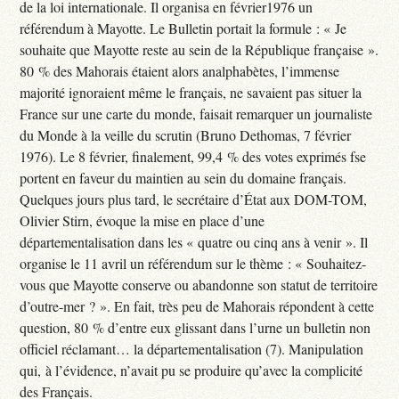
de la loi internationale. Il organisa en février1976 un
référendum à Mayotte. Le Bulletin portait la formule : « Je
souhaite que Mayotte reste au sein de la République française ».
80 % des Mahorais étaient alors analphabètes, l’immense
majorité ignoraient même le français, ne savaient pas situer la
France sur une carte du monde, faisait remarquer un journaliste
du Monde à la veille du scrutin (Bruno Dethomas, 7 février
1976). Le 8 février, finalement, 99,4 % des votes exprimés fse
portent en faveur du maintien au sein du domaine français.
Quelques jours plus tard, le secrétaire d’État aux DOM-TOM,
Olivier Stirn, évoque la mise en place d’une
départementalisation dans les « quatre ou cinq ans à venir ». Il
organise le 11 avril un référendum sur le thème : « Souhaitez-
vous que Mayotte conserve ou abandonne son statut de territoire
d’outre-mer ? ». En fait, très peu de Mahorais répondent à cette
question, 80 % d’entre eux glissant dans l’urne un bulletin non
officiel réclamant… la départementalisation (7). Manipulation
qui, à l’évidence, n’avait pu se produire qu’avec la complicité
des Français.