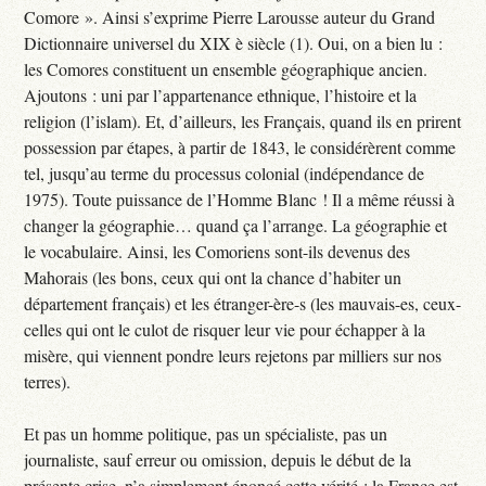
Comore ». Ainsi s’exprime Pierre Larousse auteur du Grand
Dictionnaire universel du XIX è siècle (1). Oui, on a bien lu :
les Comores constituent un ensemble géographique ancien.
Ajoutons : uni par l’appartenance ethnique, l’histoire et la
religion (l’islam). Et, d’ailleurs, les Français, quand ils en prirent
possession par étapes, à partir de 1843, le considérèrent comme
tel, jusqu’au terme du processus colonial (indépendance de
1975). Toute puissance de l’Homme Blanc ! Il a même réussi à
changer la géographie… quand ça l’arrange. La géographie et
le vocabulaire. Ainsi, les Comoriens sont-ils devenus des
Mahorais (les bons, ceux qui ont la chance d’habiter un
département français) et les étranger-ère-s (les mauvais-es, ceux-
celles qui ont le culot de risquer leur vie pour échapper à la
misère, qui viennent pondre leurs rejetons par milliers sur nos
terres).
Et pas un homme politique, pas un spécialiste, pas un
journaliste, sauf erreur ou omission, depuis le début de la
présente crise, n’a simplement énoncé cette vérité : la France est