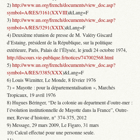
2)
http://www.un.org/french/documents/view_doc.asp?
symbol=A/RES/3161(XXVIII
)&Lang=F
3)
http://www.un.org/french/documents/view_doc.asp?
symbol=A/RES/3291(XXIX
)&Lang=F
4) Deuxième réunion de presse de M. Valéry Giscard
d’Estaing, président de la République, sur la politique
extérieure, Paris, Palais de l’Élysée, le jeudi 24 octobre 1974,
http://discours.vie-publique.fr/notices/747002568.html
5)
http://www.un.org/french/documents/view_doc.asp?
symbol=A/RES/3385(XXX
)&Lang=F
6) Louis Wiznitter, Le Monde, 8 février 1976
7) « Mayotte : pour la départementalisation », Marchés
Tropicaux, 19 avril 1976
8) Hugues Béringer, “De la colonie au department d’outre-mer :
l’évolution institutionnelle de Mayotte dans la France”, Outre-
mer, Revue d’histoire, n° 374-375, 2012
9) Message, 29 mars 2009, Le Figaro, 31 mars
10) Calcul effectué pour une personne seule.
11)