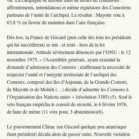
affrontements, intimidations et même expulsions des Comoriens
partisans de l’unité de l’archipel. Le résultat : Mayotte vote à
63,8 % en faveur du maintien dans l’aire française.
Dès lors, la France de Giscard (puis celle des tous les présidents
qui lui succédèrent) se mit - et reste - hors de la loi
internationale. Attitude sévèrement dénoncée par l’ONU : le 12
novembre 1975, « l’Assemblée générale, ayant examiné la
demande d’admission des Comores ; réaffirmant la nécessité de
respecter l’unité et l’intégrité territoriale de l’archipel des
Comores, composé des îles d’Anjouan, de la Grande-Comore,
de Mayotte et de Mohéli (…) décide d’admettre les Comores à
l’Organisation des Nations unies » (résolution 3385) (5). Seul le
veto français empêcha le conseil de sécurité, le 6 février 1976,
de faire de même (11 voix pour, 3 abstentions)(6).
Le gouvernement Chirac (un Giscard quelque peu amnésique
étant président) décida alors de passer outre. Nouvelle violation