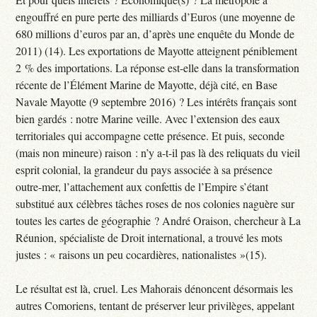
engouffré en pure perte des milliards d’Euros (une moyenne de
680 millions d’euros par an, d’après une enquête du Monde de
2011) (14). Les exportations de Mayotte atteignent péniblement
2 % des importations. La réponse est-elle dans la transformation
récente de l’Élément Marine de Mayotte, déjà cité, en Base
Navale Mayotte (9 septembre 2016) ? Les intérêts français sont
bien gardés : notre Marine veille. Avec l’extension des eaux
territoriales qui accompagne cette présence. Et puis, seconde
(mais non mineure) raison : n’y a-t-il pas là des reliquats du vieil
esprit colonial, la grandeur du pays associée à sa présence
outre-mer, l’attachement aux confettis de l’Empire s’étant
substitué aux célèbres tâches roses de nos colonies naguère sur
toutes les cartes de géographie ? André Oraison, chercheur à La
Réunion, spécialiste de Droit international, a trouvé les mots
justes : « raisons un peu cocardières, nationalistes »(15).
Le résultat est là, cruel. Les Mahorais dénoncent désormais les
autres Comoriens, tentant de préserver leur privilèges, appelant