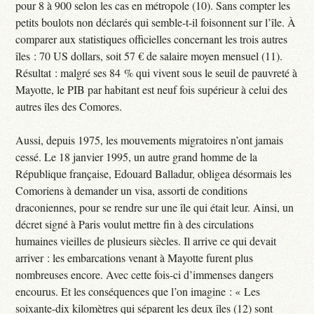
pour 8 à 900 selon les cas en métropole (10). Sans compter les
petits boulots non déclarés qui semble-t-il foisonnent sur l’île. À
comparer aux statistiques officielles concernant les trois autres
îles : 70 US dollars, soit 57 € de salaire moyen mensuel (11).
Résultat : malgré ses 84 % qui vivent sous le seuil de pauvreté à
Mayotte, le PIB par habitant est neuf fois supérieur à celui des
autres îles des Comores.
Aussi, depuis 1975, les mouvements migratoires n’ont jamais
cessé. Le 18 janvier 1995, un autre grand homme de la
République française, Edouard Balladur, obligea désormais les
Comoriens à demander un visa, assorti de conditions
draconiennes, pour se rendre sur une île qui était leur. Ainsi, un
décret signé à Paris voulut mettre fin à des circulations
humaines vieilles de plusieurs siècles. Il arrive ce qui devait
arriver : les embarcations venant à Mayotte furent plus
nombreuses encore. Avec cette fois-ci d’immenses dangers
encourus. Et les conséquences que l’on imagine : « Les
soixante-dix kilomètres qui séparent les deux îles (12) sont