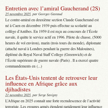
Entretien avec l’amiral Gaucherand (2S)
25 novembre 2025
, par Georges Gastaud
Le contre-amiral en deuxième section Claude Gaucherand est
né à Caen en décembre 1939 puis effectue sa scolarité au
collège d’Antibes. En 1959 il est reçu au concours de l’École
navale, il quitte le service actif en 1996. Pilote de chasse, (5000
heures de vol environ), marin (trois tours du monde), diplomate
(attaché naval à Londres pendant la guerre des Malouines),
diplômé du Royal Naval Staff College (Greenwich) et de
l’École supérieure de guerre navale (Paris) . Il a exercé quatre
commandements en (...)
Les États-Unis tentent de retrouver leur
influence en Afrique grâce aux
djihadistes
21 novembre 2025
, par Serge Savigny
L’Afrique en 2025 connaît une forte recrudescence de l’activité
terroriste. Les groupes armés étendent rapidement leur influence