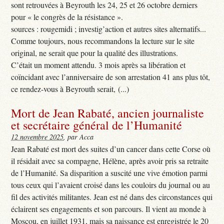
sont retrouvées à Beyrouth les 24, 25 et 26 octobre derniers
pour « le congrès de la résistance ».
sources : rougemidi ; investig’action et autres sites alternatifs...
Comme toujours, nous recommandons la lecture sur le site
original, ne serait que pour la qualité des illustrations.
C’était un moment attendu. 3 mois après sa libération et
coïncidant avec l’anniversaire de son arrestation 41 ans plus tôt,
ce rendez-vous à Beyrouth serait, (...)
Mort de Jean Rabaté, ancien journaliste
et secrétaire général de l’Humanité
12 novembre 2025
, par Acca
Jean Rabaté est mort des suites d’un cancer dans cette Corse où
il résidait avec sa compagne, Hélène, après avoir pris sa retraite
de l’Humanité. Sa disparition a suscité une vive émotion parmi
tous ceux qui l’avaient croisé dans les couloirs du journal ou au
fil des activités militantes. Jean est né dans des circonstances qui
éclairent ses engagements et son parcours. Il vient au monde à
Moscou, en juillet 1931, mais sa naissance est enregistrée le 20